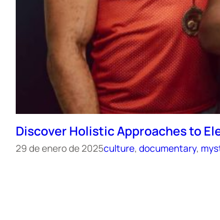
Discover Holistic Approaches to Ele
29 de enero de 2025
culture
, 
documentary
, 
mys