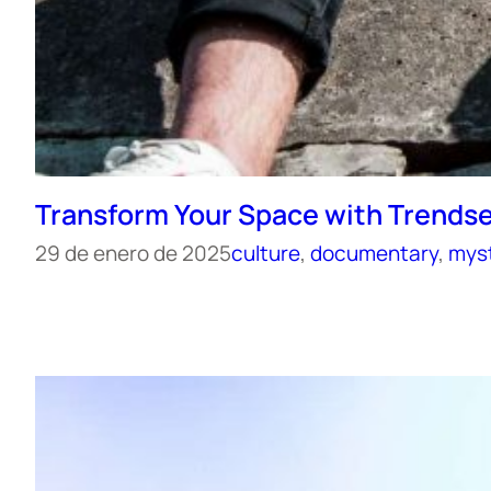
Transform Your Space with Trendse
29 de enero de 2025
culture
, 
documentary
, 
mys