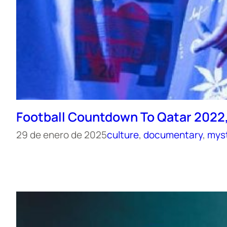
Football Countdown To Qatar 2022,
29 de enero de 2025
culture
, 
documentary
, 
mys