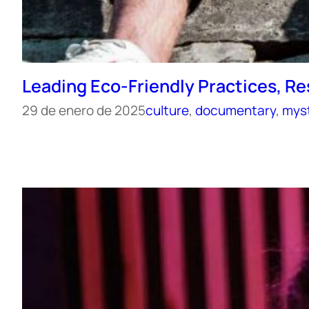
Leading Eco-Friendly Practices, 
29 de enero de 2025
culture
, 
documentary
, 
mys