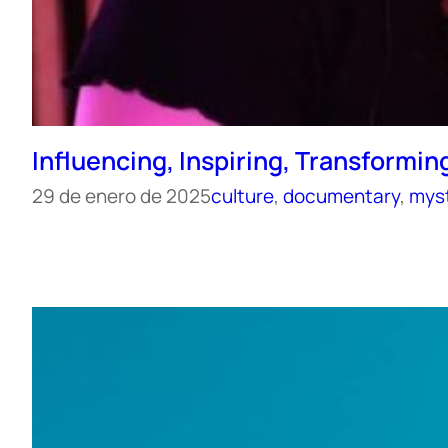
Influencing, Inspiring, Transformi
29 de enero de 2025
culture
, 
documentary
, 
mys