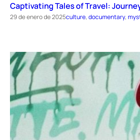
Captivating Tales of Travel: Journ
29 de enero de 2025
culture
, 
documentary
, 
mys