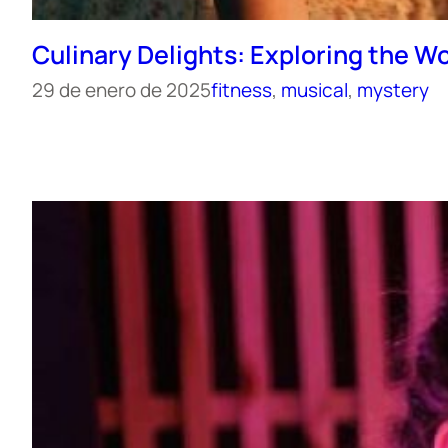
Culinary Delights: Exploring the Wo
29 de enero de 2025
fitness
, 
musical
, 
mystery