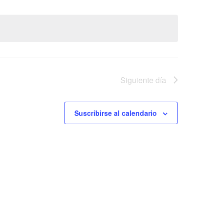
vistas
de
Evento
Siguiente día
Suscribirse al calendario