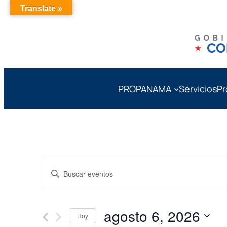
Translate »
PROPANAMA
Servicios
Pr
Navegación
Introduce
la
de
palabra
agosto 6, 2026
clave.
Hoy