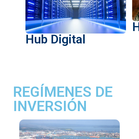
H
Hub Digital
REGÍMENES DE
INVERSIÓN