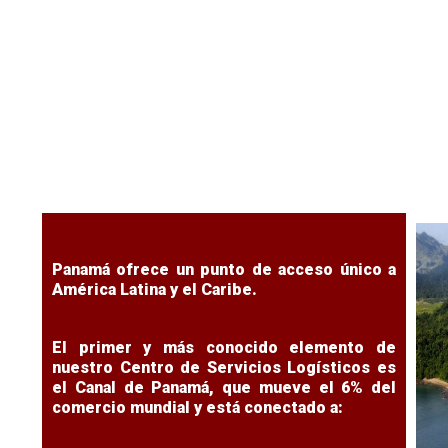
Panamá también cuenta con un sistema
Com
ferroviario paralelo al Canal que sirve como
ope
un canal seco entre el Atlántico y el
Int
Pacífico; y, la última pieza del sistema de
con
Servicios Logísticos es la conectividad
país
aérea de Panamá.
Panamá ofrece un punto de acceso único a
América Latina y el Caribe.
El primer y más conocido elemento de
nuestro Centro de Servicios Logísticos es
el Canal de Panamá, que mueve el 6% del
comercio mundial y está conectado a: