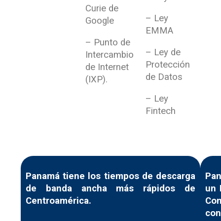
Curie de
– Ley
Google
EMMA
– Punto de
– Ley de
Intercambio
Protección
de Internet
de Datos
(IXP).
– Ley
Fintech
Panamá tiene los tiempos de descarga
Pan
de banda ancha más rápidos de
un 
Centroamérica.
Con
con