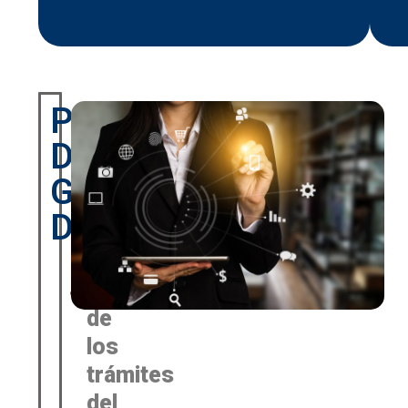
Proyectos
De
Gobierno
Digital:
Digitalización
de
los
trámites
del