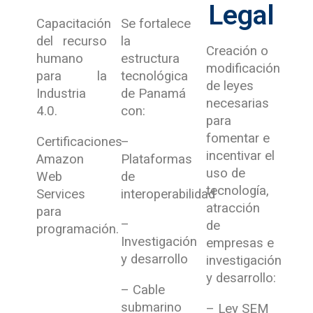
Legal
Capacitación
Se fortalece
del recurso
la
Creación o
humano
estructura
modificación
para la
tecnológica
de leyes
Industria
de Panamá
necesarias
4.0.
con:
para
fomentar e
Certificaciones
–
incentivar el
Amazon
Plataformas
uso de
Web
de
tecnología,
Services
interoperabilidad
atracción
para
–
de
programación.
Investigación
empresas e
y desarrollo
investigación
y desarrollo:
– Cable
submarino
– Ley SEM