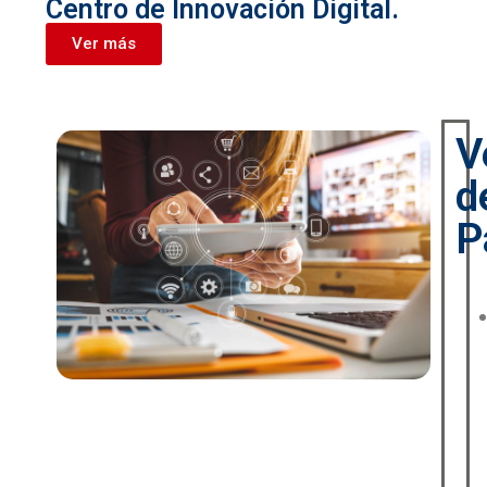
Centro de Innovación Digital.
Ver más
V
d
P