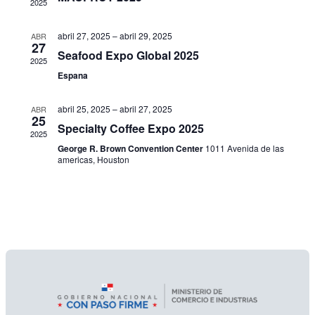
2025
y
Ev
abril 27, 2025
–
abril 29, 2025
ABR
vista
27
Seafood Expo Global 2025
2025
de
Espana
Even
abril 25, 2025
–
abril 27, 2025
ABR
25
Specialty Coffee Expo 2025
2025
George R. Brown Convention Center
1011 Avenida de las
americas, Houston