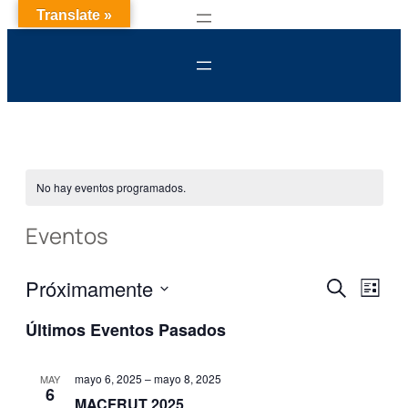
Translate »
No hay eventos programados.
Eventos
Nave
Na
Próximamente
Buscar
Lista
Seleccionar
de
de
Últimos Eventos Pasados
fecha.
vis
búsq
mayo 6, 2025
–
mayo 8, 2025
MAY
de
6
MACFRUT 2025