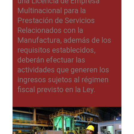
una Licencia de Empresa
Multinacional para la
Prestación de Servicios
Relacionados con la
Manufactura, además de los
requisitos establecidos,
deberán efectuar las
actividades que generen los
ingresos sujetos al régimen
fiscal previsto en la Ley.