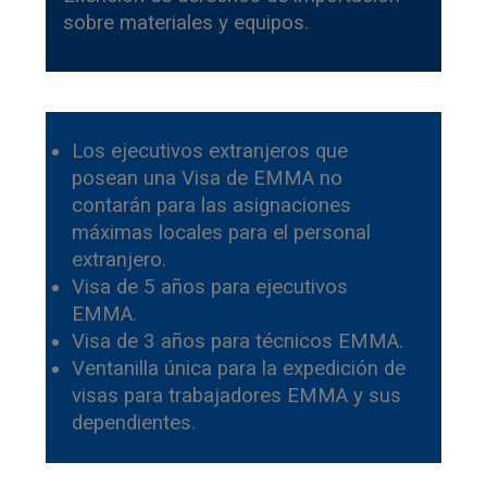
sobre materiales y equipos.
Los ejecutivos extranjeros que
posean una Visa de EMMA no
contarán para las asignaciones
máximas locales para el personal
extranjero.
Visa de 5 años para ejecutivos
EMMA.
Visa de 3 años para técnicos EMMA.
Ventanilla única para la expedición de
visas para trabajadores EMMA y sus
dependientes.