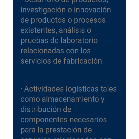
investigación o innovación
de productos o procesos
existentes, análisis o
pruebas de laboratorio
relacionadas con los
servicios de fabricación.
· Actividades logísticas tales
como almacenamiento y
distribución de
componentes necesarios
para la prestación de