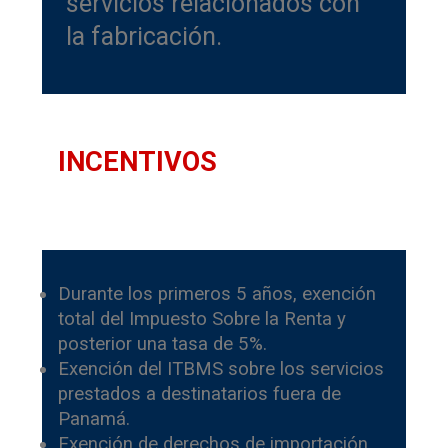
servicios relacionados con
la fabricación.
INCENTIVOS
Durante los primeros 5 años, exención
total del Impuesto Sobre la Renta y
posterior una tasa de 5%.
Exención del ITBMS sobre los servicios
prestados a destinatarios fuera de
Panamá.
Exención de derechos de importación